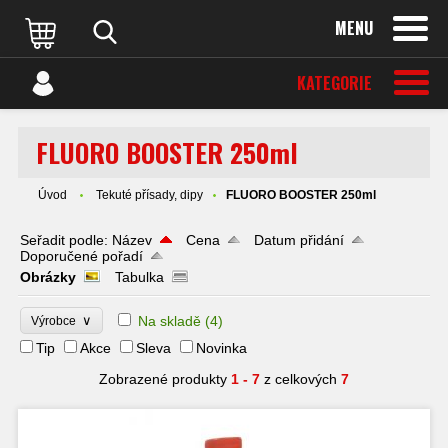
MENU
KATEGORIE
FLUORO BOOSTER 250ml
Úvod
Tekuté přísady, dipy
FLUORO BOOSTER 250ml
Seřadit podle:
Název
Cena
Datum přidání
Doporučené pořadí
Obrázky
Tabulka
∨
Na skladě
(4)
Výrobce
Tip
Akce
Sleva
Novinka
Zobrazené produkty
1 - 7
z celkových
7