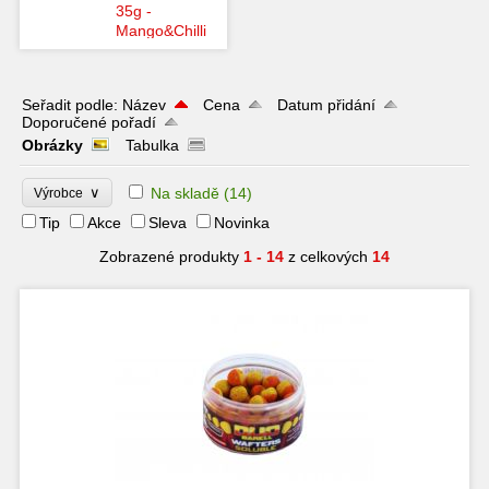
35g -
Mango&Chilli
Seřadit podle:
Název
Cena
Datum přidání
Doporučené pořadí
Obrázky
Tabulka
∨
Na skladě
(14)
Výrobce
Tip
Akce
Sleva
Novinka
Zobrazené produkty
1 - 14
z celkových
14