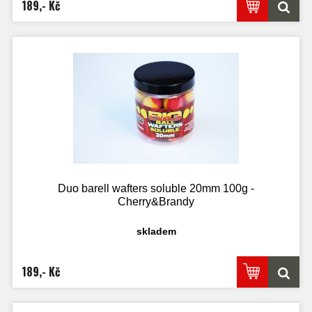
189,- Kč
Duo barell wafters soluble 20mm 100g -
Cherry&Brandy
skladem
189,- Kč