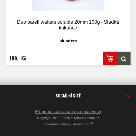
Duo barell wafters soluble 20mm 100g - Sladká
kukuřice
skladem
189,- Kč
SOCIÁLNÍ SÍTĚ
Přepnout zobrazení na plnou verzi
Copyright 2019 - 2026 © rybarina-shop.cz
Vytváříme eshopy - Atomer.cz