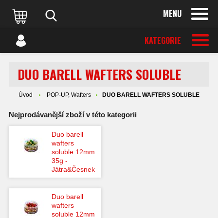
MENU
KATEGORIE
DUO BARELL WAFTERS SOLUBLE
Úvod
POP-UP, Wafters
DUO BARELL WAFTERS SOLUBLE
Nejprodávanější zboží v této kategorii
Duo barell
wafters
soluble 12mm
35g -
Játra&Česnek
Duo barell
wafters
soluble 12mm