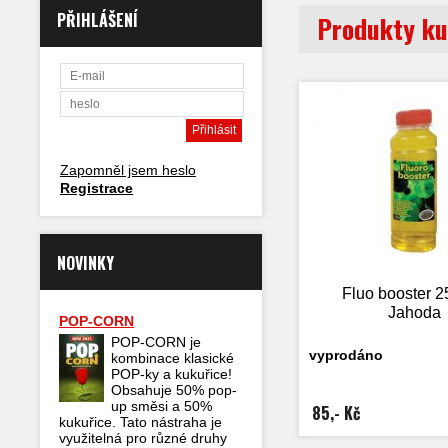
PŘIHLÁŠENÍ
Produkty ku
Zapomněl jsem heslo
Registrace
NOVINKY
Fluo booster 2
Jahoda
POP-CORN
POP-CORN je
vyprodáno
kombinace klasické
POP-ky a kukuřice!
Obsahuje 50% pop-
up směsi a 50%
85,- Kč
kukuřice. Tato nástraha je
využitelná pro různé druhy