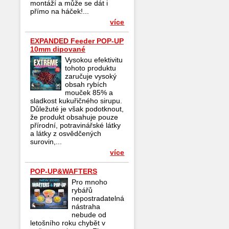
montáží a může se dát i
přímo na háček!...
více
EXPANDED Feeder POP-UP
10mm dipované
Vysokou efektivitu
tohoto produktu
zaručuje vysoký
obsah rybích
mouček 85% a
sladkost kukuřičného sirupu.
Důležuté je však podotknout,
že produkt obsahuje pouze
přírodní, potravinářské látky
a látky z osvědčených
surovin,...
více
POP-UP&WAFTERS
Pro mnoho
rybářů
nepostradatelná
nástraha
nebude od
letošního roku chybět v