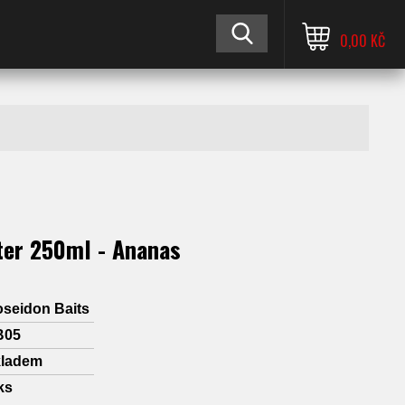
0,00 KČ
ter 250ml - Ananas
seidon Baits
B05
kladem
ks