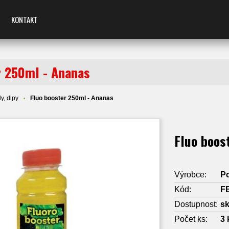
KONTAKT
r 250ml - Ananas
y, dipy
Fluo booster 250ml - Ananas
Fluo boos
Výrobce:
Po
Kód:
F
Dostupnost:
s
Počet ks:
3