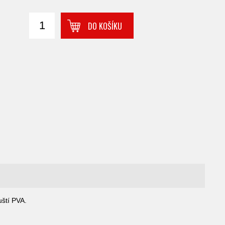
DO KOŠÍKU
uští PVA.