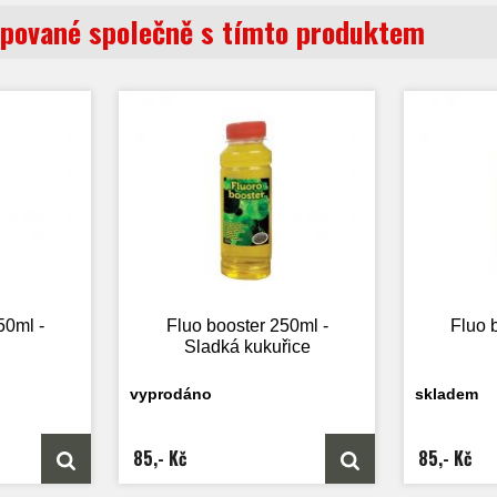
pované společně s tímto produktem
50ml -
Fluo booster 250ml -
Fluo 
Sladká kukuřice
vyprodáno
skladem
85,- Kč
85,- Kč