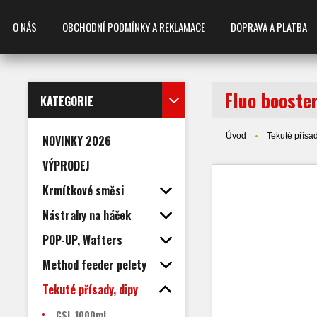
O NÁS
OBCHODNÍ PODMÍNKY A REKLAMACE
DOPRAVA A PLATBA
Fluo booste
KATEGORIE
Úvod
Tekuté přísad
NOVINKY 2026
VÝPRODEJ
Krmítkové směsi
Nástrahy na háček
POP-UP, Wafters
Method feeder pelety
Tekuté přísady, dipy
CSL 1000ml