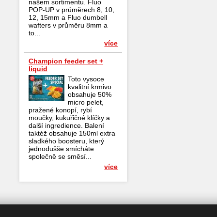
našem sortimentu. Fluo
POP-UP v průměrech 8, 10,
12, 15mm a Fluo dumbell
wafters v průměru 8mm a
to...
více
Champion feeder set +
liquid
Toto vysoce
kvalitní krmivo
obsahuje 50%
micro pelet,
pražené konopí, rybí
moučky, kukuřičné klíčky a
další ingredience. Balení
taktéž obsahuje 150ml extra
sladkého boosteru, který
jednodušše smícháte
společně se směsí...
více