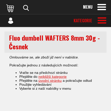
MENU
KATEGORIE
Fluo dumbell WAFTERS 8mm 30g -
Česnek
Omlouváme se, ale zboží již není v nabídce.
Pokračujte jednou z následujících možností:
Vraťte se na předchozí stránku
Přejděte do
nejbližší kategorie
Přejděte na
úvodní stránku
a pokračujte odtud
Použijte vyhledávání
Vyberte si z naší nabídky v menu