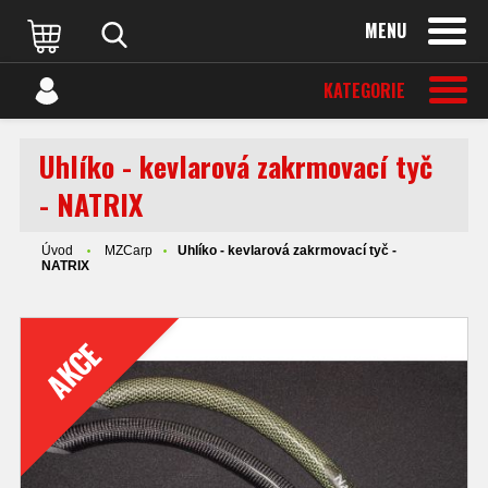
MENU
KATEGORIE
Uhlíko - kevlarová zakrmovací tyč
- NATRIX
Úvod
MZCarp
Uhlíko - kevlarová zakrmovací tyč -
NATRIX
AKCE