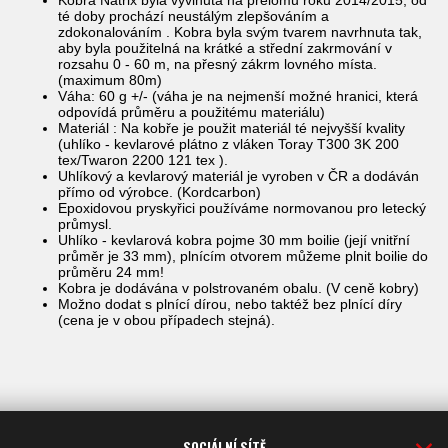
Kobra Natrix byla vyvinuta na přelomu roku 2014/2015, od
té doby prochází neustálým zlepšováním a
zdokonalováním . Kobra byla svým tvarem navrhnuta tak,
aby byla použitelná na krátké a střední zakrmování v
rozsahu
0 - 60 m
, na přesný zákrm lovného místa.
(maximum 80m)
Váha:
60 g +/-
(váha je na nejmenší možné hranici, která
odpovídá průměru a použitému materiálu)
Materiál : Na kobře je použit materiál té nejvyšší kvality
(uhlíko - kevlarové plátno z vláken Toray T300 3K 200
tex/Twaron 2200 121 tex )
.
Uhlíkový a kevlarový materiál je vyroben v ČR a dodáván
přímo od výrobce. (Kordcarbon)
Epoxidovou pryskyřici používáme normovanou pro letecký
průmysl.
Uhlíko - kevlarová kobra pojme 30 mm boilie (její vnitřní
průměr je 33 mm), plnícím otvorem můžeme plnit boilie do
průměru 24 mm!
Kobra je dodávána v polstrovaném obalu. (V ceně kobry)
Možno dodat s plnící dírou, nebo taktéž bez plnící díry
(cena je v obou případech stejná).
SOCIÁLNÍ SÍTĚ