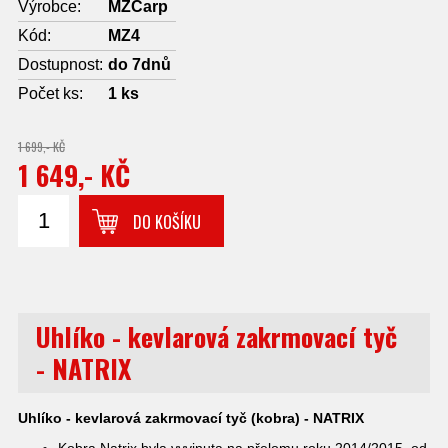
Výrobce:
MZCarp
Kód:
MZ4
Dostupnost:
do 7dnů
Počet ks:
1
ks
1 699,- KČ
1 649,- KČ
DO KOŠÍKU
Uhlíko - kevlarová zakrmovací tyč
- NATRIX
Uhlíko - kevlarová zakrmovací tyč (kobra) - NATRIX