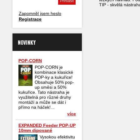
TIP - skvělá nástrah
Zapomněl jsem heslo
Registrace
NOVINKY
POP-CORN
POP-CORN je
kombinace klasické
POP-ky a kukuřice!
Obsahuje 50% pop-
up směsi a 50%
kukuřice. Tato nástraha je
využitelná pro různé druhy
montáží a může se dát i
přímo na háček!...
více
EXPANDED Feeder POP-UP
10mm dipované
Vysokou efektivitu