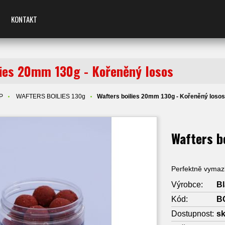
KONTAKT
lies 20mm 130g - Kořeněný losos
P
WAFTERS BOILIES 130g
Wafters boilies 20mm 130g - Kořeněný loso
Wafters b
Perfektně vymaz
Výrobce:
B
Kód:
B
Dostupnost:
s