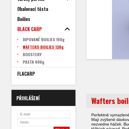
Obalovací těsta
Boilies
BLACK CARP
DIPOVANÉ BOILIES 150g
WAFTERS BOILIES 130g
BOOSTERY
PASTA 600g
FLACARP
PŘIHLÁŠENÍ
Wafters boi
Perfektně vymazlené
Mají zvýšené dávková
nezvedne háček. Bud
těžkých návnad. Podí