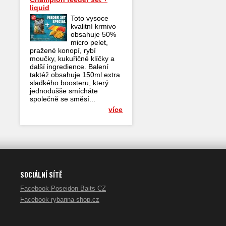
liquid
Toto vysoce
kvalitní krmivo
obsahuje 50%
micro pelet,
pražené konopí, rybí
moučky, kukuřičné klíčky a
další ingredience. Balení
taktéž obsahuje 150ml extra
sladkého boosteru, který
jednodušše smícháte
společně se směsí...
více
SOCIÁLNÍ SÍTĚ
Facebook Poseidon Baits CZ
Facebook rybarina-shop.cz