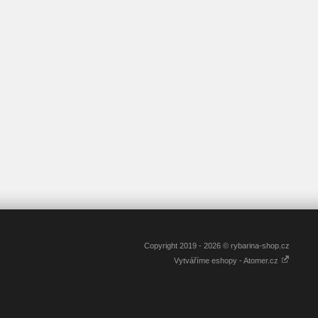
Copyright 2019 - 2026 © rybarina-shop.cz
Vytváříme eshopy - Atomer.cz