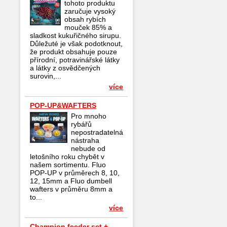
tohoto produktu
zaručuje vysoký
obsah rybích
mouček 85% a
sladkost kukuřičného sirupu.
Důležuté je však podotknout,
že produkt obsahuje pouze
přírodní, potravinářské látky
a látky z osvědčených
surovin,...
více
POP-UP&WAFTERS
Pro mnoho
rybářů
nepostradatelná
nástraha
nebude od
letošního roku chybět v
našem sortimentu. Fluo
POP-UP v průměrech 8, 10,
12, 15mm a Fluo dumbell
wafters v průměru 8mm a
to...
více
Champion feeder set +