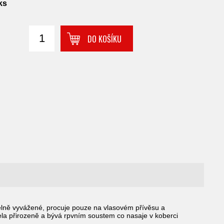
ks
DO KOŠÍKU
Č
rélně vyvážené, procuje pouze na vlasovém přívěsu a
la přirozeně a bývá rpvním soustem co nasaje v koberci