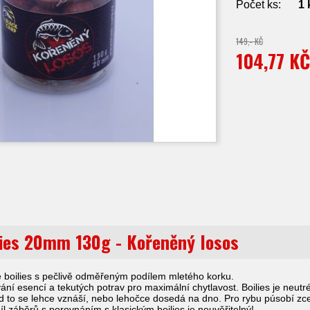
Počet ks:
1
149,- KČ
104,77 K
lies 20mm 130g - Kořeněný losos
 boilies s pečlivě odměřeným podílem mletého korku.
ní esencí a tekutých potrav pro maximální chytlavost. Boilies je neut
 to se lehce vznáší, nebo lehočce dosedá na dno. Pro rybu púsobí zce
l záběrů s porovnáním s klasickým boilies je neuvěřitelný!