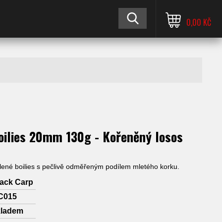
0,00 KČ
s
oilies 20mm 130g - Kořeněný losos
lené boilies s pečlivě odměřeným podílem mletého korku.
lack Carp
C015
kladem