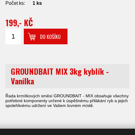
Počet ks:
1
ks
199,- KČ
DO KOŠÍKU
GROUNDBAIT MIX 3kg kyblík -
Vanilka
Řada krmítkových směsí GROUNDBAIT - MIX obsahuje všechny
potřebné komponenty určené k úspěšnému přilákání ryb a jejich
spolehlivému udržení ve Vašem lovném místě.